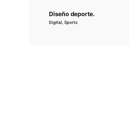
Diseño deporte.
Oficin
Digital
Sports
Rojas,
Av. 25
+54 (11)
Paseo 
2357-9272
CABA, 
Jeroni
ventas@chiavabat.com
Of.304,
Bragad
Ruta Na
Colectu