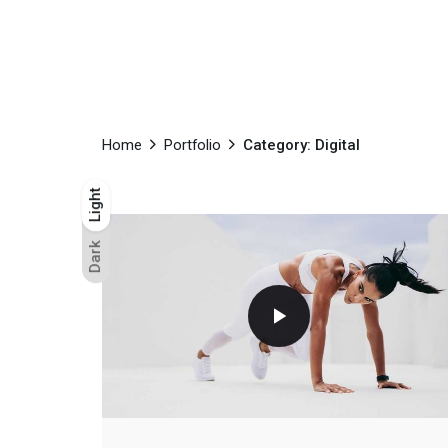
Home
Portfolio
Category: Digital
Light
Light
Dark
Dark