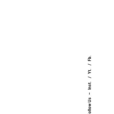
Fb.
Yt.
Inst.
–
Follow Us