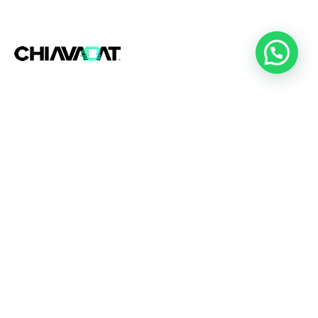
+54 (11)
2357-9272
Oficinas Comerciales
Rojas, Buenos Aires
Av. 25 de Mayo 305,
Paseo 1777,
Local 7
CABA, Buenos Aires
Jeronimo Salguero 3350,
Of.304,
Line Park Officce.
Bragado, Buenos Aires
Ruta Nacional 5, Km 208,
Colectura Sur.